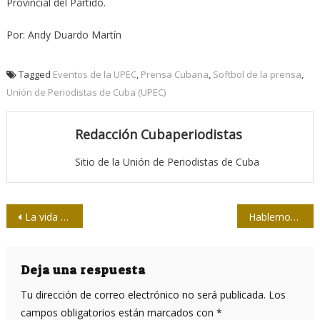
Provincial del Partido.
Por: Andy Duardo Martín
Tagged
Eventos de la UPEC
,
Prensa Cubana
,
Softbol de la prensa
,
Unión de Periodistas de Cuba (UPEC)
Redacción Cubaperiodistas
Sitio de la Unión de Periodistas de Cuba
Navegación
La vida sigue / Maisí en fotoperiodismo
Hablemos correctamente
de
entradas
Deja una respuesta
Tu dirección de correo electrónico no será publicada.
Los
campos obligatorios están marcados con
*