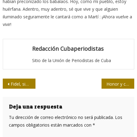
habían preconizado los babalaos. Hoy, como mi pueblo, estoy
huérfana. Adentro, muy adentro, sé que vive y que alguien
iluminado seguramente le cantará como a Martí : ¡Ahora vuelve a
vivir!
Redacción Cubaperiodistas
Sitio de la Unión de Periodistas de Cuba
Navegación
Fidel, sin adjetivos
Honor y compromiso con Fidel en la Casa de la Prensa
de
entradas
Deja una respuesta
Tu dirección de correo electrónico no será publicada.
Los
campos obligatorios están marcados con
*