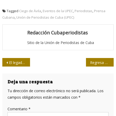
Tagged
Ciego de Ávila
,
Eventos de la UPEC
,
Periodistas
,
Prensa
Cubana
,
Unión de Periodistas de Cuba (UPEC)
Redacción Cubaperiodistas
Sitio de la Unión de Periodistas de Cuba
Navegación
El legado de Obama en la política hacia Cuba
Regresa Love in al complejo Morro-Cabaña
de
entradas
Deja una respuesta
Tu dirección de correo electrónico no será publicada.
Los
campos obligatorios están marcados con
*
Comentario
*