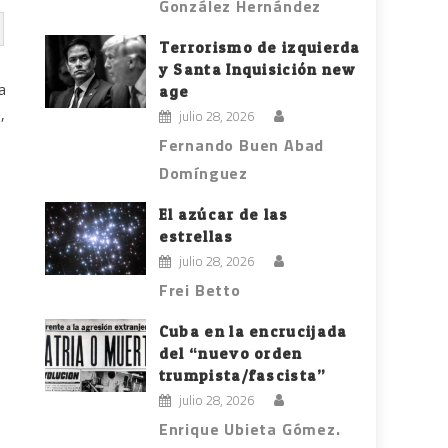
González Hernández
Terrorismo de izquierda
y Santa Inquisición new
a
age
,
julio 28, 2026
Fernando Buen Abad
Domínguez
El azúcar de las
estrellas
julio 28, 2026
Frei Betto
Cuba en la encrucijada
del “nuevo orden
trumpista/fascista”
julio 28, 2026
Enrique Ubieta Gómez.