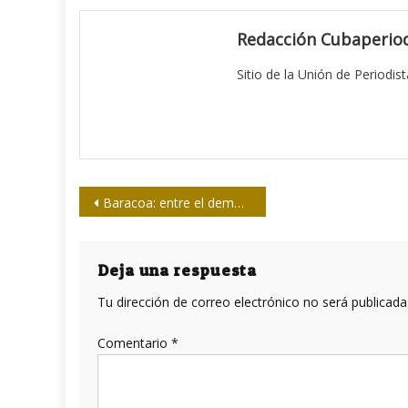
Redacción Cubaperiod
Sitio de la Unión de Periodis
Navegación
Baracoa: entre el demonio y el amor
de
entradas
Deja una respuesta
Tu dirección de correo electrónico no será publicada
Comentario
*