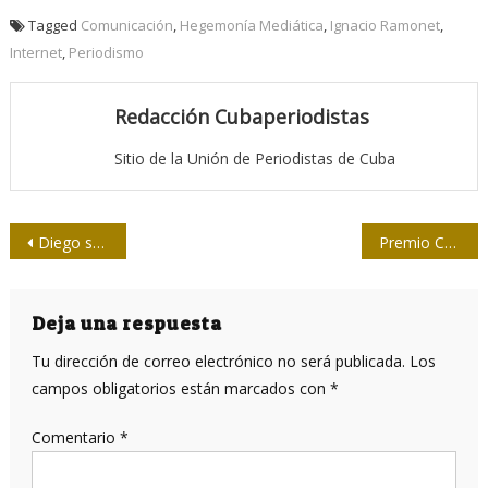
Tagged
Comunicación
,
Hegemonía Mediática
,
Ignacio Ramonet
,
Internet
,
Periodismo
Redacción Cubaperiodistas
Sitio de la Unión de Periodistas de Cuba
Navegación
Diego se jubila
Premio Caracol para el colega Ochoa
de
entradas
Deja una respuesta
Tu dirección de correo electrónico no será publicada.
Los
campos obligatorios están marcados con
*
Comentario
*