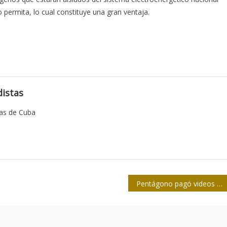
 permita, lo cual constituye una gran ventaja.
istas
tas de Cuba
Pentágono pagó videos falsos sobre Al Qaeda