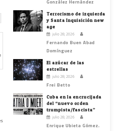
González Hernández
Terrorismo de izquierda
y Santa Inquisición new
age
julio 28, 2026
Fernando Buen Abad
Domínguez
e
El azúcar de las
estrellas
julio 28, 2026
Frei Betto
Cuba en la encrucijada
del “nuevo orden
trumpista/fascista”
julio 28, 2026
es
Enrique Ubieta Gómez.