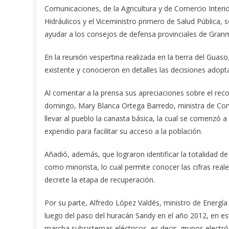
Comunicaciones, de la Agricultura y de Comercio Interio
Hidráulicos y el Viceministro primero de Salud Pública,
ayudar a los consejos de defensa provinciales de Gra
En la reunión vespertina realizada en la tierra del Guaso
existente y conocieron en detalles las decisiones adop
Al comentar a la prensa sus apreciaciones sobre el rec
domingo, Mary Blanca Ortega Barredo, ministra de Com
llevar al pueblo la canasta básica, la cual se comenzó 
expendio para facilitar su acceso a la población.
Añadió, además, que lograron identificar la totalidad de
como minorista, lo cual permite conocer las cifras real
decrete la etapa de recuperación.
Por su parte, Alfredo López Valdés, ministro de Energía
luego del paso del huracán Sandy en el año 2012, en e
marcha subsistemas eléctricos, es decir, grupos electr