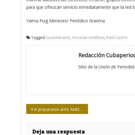
para que ofrezcan servicio inmediatamente que la red lo
Yaima Puig Meneses/ Periódico Granma
Tagged
Guantánamo
,
Huracán Matthew
,
Raúl Castro
Redacción Cubaperiod
Sitio de la Unión de Periodis
Navegación
A prepararse ante Matthew y aprovechar toda experiencia, insta Raúl en Santiago
de
entradas
Deja una respuesta