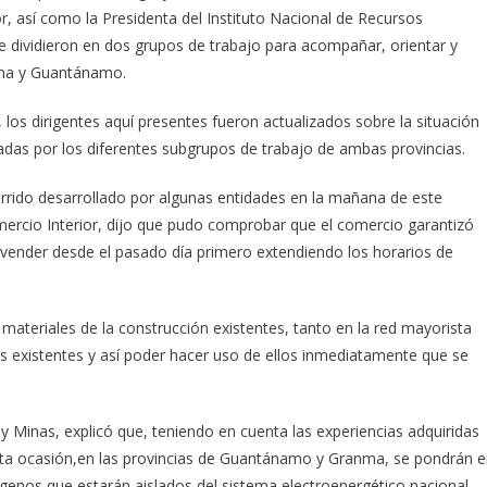
r, así como la Presidenta del Instituto Nacional de Recursos
 se dividieron en dos grupos de trabajo para acompañar, orientar y
nma y Guantánamo.
, los dirigentes aquí presentes fueron actualizados sobre la situación
tadas por los diferentes subgrupos de trabajo de ambas provincias.
orrido desarrollado por algunas entidades en la mañana de este
ercio Interior, dijo que pudo comprobar que el comercio garantizó
a vender desde el pasado día primero extendiendo los horarios de
 materiales de la construcción existentes, tanto en la red mayorista
es existentes y así poder hacer uso de ellos inmediatamente que se
 y Minas, explicó que, teniendo en cuenta las experiencias adquiridas
sta ocasión,en las provincias de Guantánamo y Granma, se pondrán 
ógenos que estarán aislados del sistema electroenergético nacional