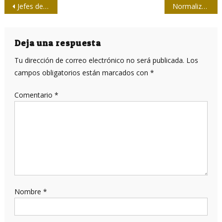
Navegación
Jefes de buró
Normalizar no es sinónimo de bloquear
de
entradas
Deja una respuesta
Tu dirección de correo electrónico no será publicada.
Los
campos obligatorios están marcados con
*
Comentario
*
Nombre
*