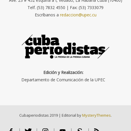
Ave. 23 # 452 esquina a I, Vedado, La Habana Cuba (10400)
Telf. (53) 7832 4550 | Fax: (53) 7333079
Escríbanos a
redaccion@upec.cu
Edición y Realización:
Departamento de Comunicación de la UPEC
Cubaperiodistas 2019
|
Editorial by
MysteryThemes
.