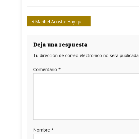
Navegación
Maribel Acosta: Hay que formar a periodistas, amando el periodismo
de
entradas
Deja una respuesta
Tu dirección de correo electrónico no será publicada
Comentario
*
Nombre
*