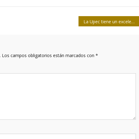
La Upec tiene un excelente Código de Ética, objetivo y justo
.
Los campos obligatorios están marcados con
*