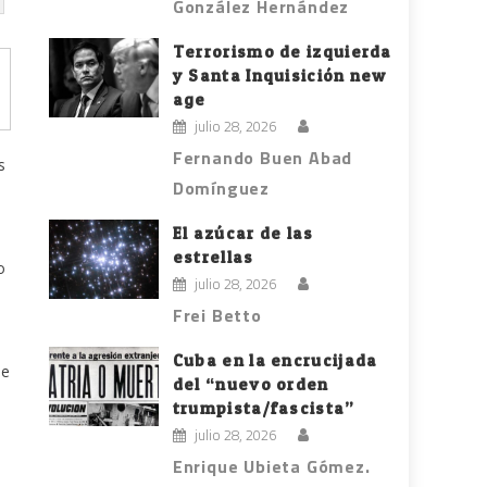
González Hernández
Terrorismo de izquierda
y Santa Inquisición new
age
julio 28, 2026
Fernando Buen Abad
s
Domínguez
El azúcar de las
estrellas
o
julio 28, 2026
Frei Betto
Cuba en la encrucijada
de
del “nuevo orden
trumpista/fascista”
julio 28, 2026
Enrique Ubieta Gómez.