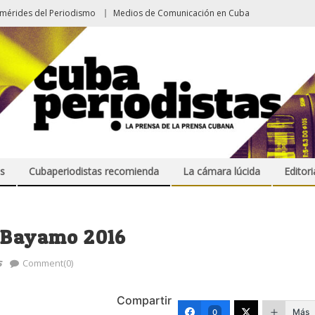
emérides del Periodismo
Medios de Comunicación en Cuba
s
Cubaperiodistas recomienda
La cámara lúcida
Editori
o Bayamo 2016
s
Comment(0)
Compartir
Más
0