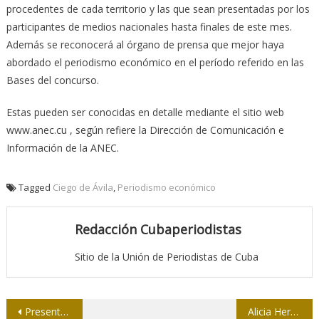
procedentes de cada territorio y las que sean presentadas por los
participantes de medios nacionales hasta finales de este mes.
Además se reconocerá al órgano de prensa que mejor haya
abordado el periodismo económico en el período referido en las
Bases del concurso.
Estas pueden ser conocidas en detalle mediante el sitio web
www.anec.cu , según refiere la Dirección de Comunicación e
Información de la ANEC.
Tagged
Ciego de Ávila
,
Periodismo económico
Redacción Cubaperiodistas
Sitio de la Unión de Periodistas de Cuba
Navegación
Presentarán nueva edición de “Martí, el Apóstol”
Alicia Herrera, periodista: No olvidar el crimen impune