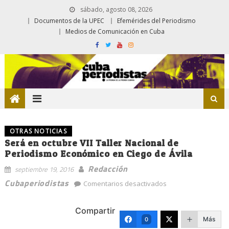
sábado, agosto 08, 2026
Documentos de la UPEC
Efemérides del Periodismo
Medios de Comunicación en Cuba
OTRAS NOTICIAS
Será en octubre VII Taller Nacional de
Periodismo Económico en Ciego de Ávila
Redacción
septiembre 19, 2016
en
Cubaperiodistas
Comentarios desactivados
Será
en
Compartir
octubre
Más
0
VII