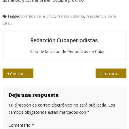
dos años, y toca ahora en octubre próximo.
Tagged
Eventos de la UPEC
,
Prensa Cubana
,
Presidencia de la
UPEC
Redacción Cubaperiodistas
Sitio de la Unión de Periodistas de Cuba
Navegación
Convocan a twitazo en jornada mundial contra el bloqueo de EE.UU a Cuba
Intercambia Díaz-Canel con personal de la prensa y comunicadores sociales en la provincia de Granma
de
entradas
Deja una respuesta
Tu dirección de correo electrónico no será publicada.
Los
campos obligatorios están marcados con
*
Comentario
*