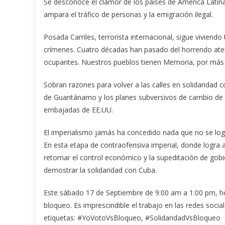
Se desconoce el clamor de los países de América Latina
ampara el tráfico de personas y la emigración ilegal.
Posada Carriles, terrorista internacional, sigue vivien
crímenes. Cuatro décadas han pasado del horrendo at
ocupantes. Nuestros pueblos tienen Memoria, por más q
Sobran razones para volver a las calles en solidaridad c
de Guantánamo y los planes subversivos de cambio de
embajadas de EE.UU.
El imperialismo jamás ha concedido nada que no se logre
En esta etapa de contraofensiva imperial, donde logra 
retomar el control económico y la supeditación de gobi
demostrar la solidaridad con Cuba.
Este sábado 17 de Septiembre de 9:00 am a 1:00 pm, h
bloqueo. Es imprescindible el trabajo en las redes soc
etiquetas: #YoVotoVsBloqueo, #SolidaridadVsBloqueo