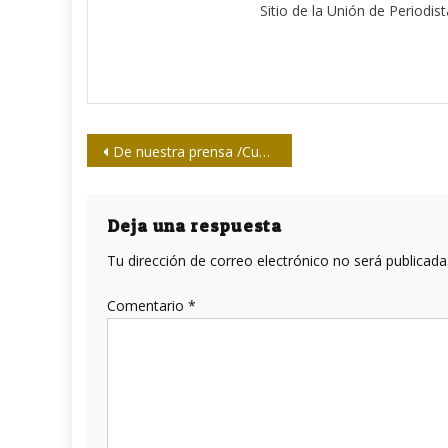
Sitio de la Unión de Periodis
Navegación
De nuestra prensa /Cuando los medios son los milicos
de
entradas
Deja una respuesta
Tu dirección de correo electrónico no será publicada
Comentario
*