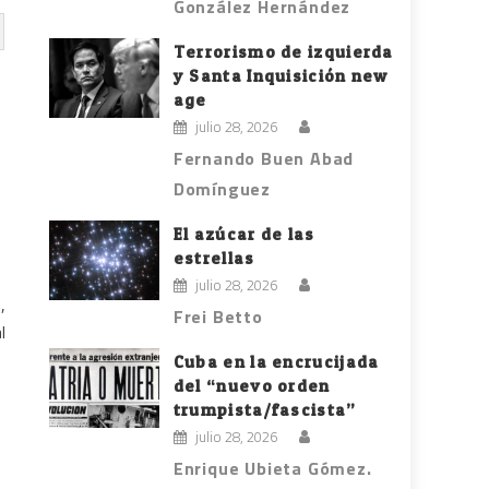
González Hernández
Terrorismo de izquierda
y Santa Inquisición new
age
julio 28, 2026
Fernando Buen Abad
Domínguez
El azúcar de las
estrellas
julio 28, 2026
,
Frei Betto
l
Cuba en la encrucijada
del “nuevo orden
trumpista/fascista”
julio 28, 2026
Enrique Ubieta Gómez.