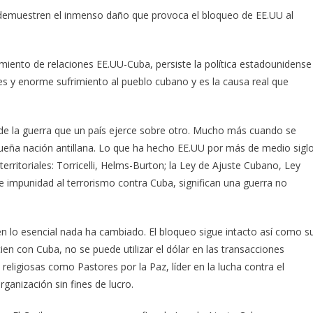
 demuestren el inmenso daño que provoca el bloqueo de EE.UU al
imiento de relaciones EE.UU-Cuba, persiste la política estadounidense
s y enorme sufrimiento al pueblo cubano y es la causa real que
 de la guerra que un país ejerce sobre otro. Mucho más cuando se
queña nación antillana. Lo que ha hecho EE.UU por más de medio sigl
aterritoriales: Torricelli, Helms-Burton; la Ley de Ajuste Cubano, Ley
 e impunidad al terrorismo contra Cuba, significan una guerra no
 lo esencial nada ha cambiado. El bloqueo sigue intacto así como s
ien con Cuba, no se puede utilizar el dólar en las transacciones
religiosas como Pastores por la Paz, líder en la lucha contra el
ganización sin fines de lucro.