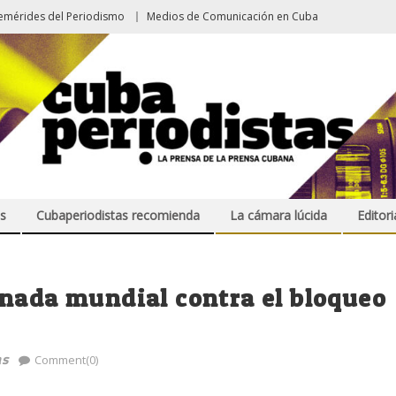
emérides del Periodismo
Medios de Comunicación en Cuba
s
Cubaperiodistas recomienda
La cámara lúcida
Editori
rnada mundial contra el bloqueo
as
Comment(0)