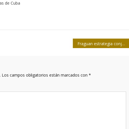
tas de Cuba
Fraguan estrategia conjunta directivos de la Upec y la Anec
.
Los campos obligatorios están marcados con
*