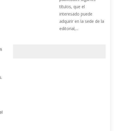
títulos, que el
interesado puede
adquirir en la sede de la
editorial,...
ón
s.
el