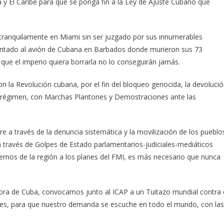
 y El Caribe para que se ponga fin a la Ley de Ajuste Cubano que
do tranquilamente en Miami sin ser juzgado por sus innumerables
entado al avión de Cubana en Barbados donde murieron sus 73
ue el imperio quiera borrarla no lo conseguirán jamás.
on la Revolución cubana, por el fin del bloqueo genocida, la devoluci
 régimen, con Marchas Plantones y Demostraciones ante las
 a través de la denuncia sistemática y la movilización de los pueblo
a través de Golpes de Estado parlamentarios-judiciales-mediáticos
ernos de la región a los planes del FMI, es más necesario que nunca
ora de Cuba, convocamos junto al ICAP a un Tuitazo mundial contra 
iales, para que nuestro demanda se escuche en todo el mundo, con las