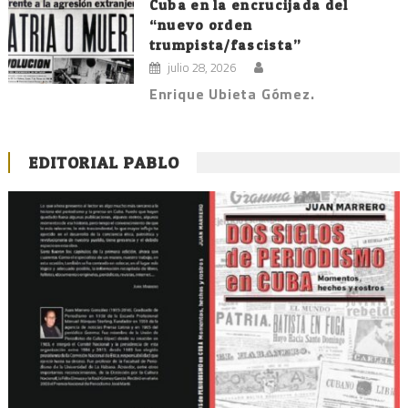
Cuba en la encrucijada del
“nuevo orden
trumpista/fascista”
julio 28, 2026
Enrique Ubieta Gómez.
EDITORIAL PABLO