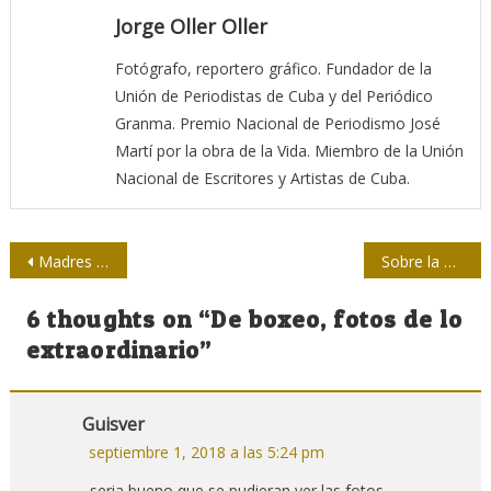
Jorge Oller Oller
Fotógrafo, reportero gráfico. Fundador de la
Unión de Periodistas de Cuba y del Periódico
Granma. Premio Nacional de Periodismo José
Martí por la obra de la Vida. Miembro de la Unión
Nacional de Escritores y Artistas de Cuba.
Navegación
Madres de Plaza de Mayo, ejemplo de lucha y comunicación
Sobre la excepcional importancia de TeleSUR
de
6 thoughts on “
De boxeo, fotos de lo
entradas
extraordinario
”
Guisver
septiembre 1, 2018 a las 5:24 pm
seria bueno que se pudieran ver las fotos…