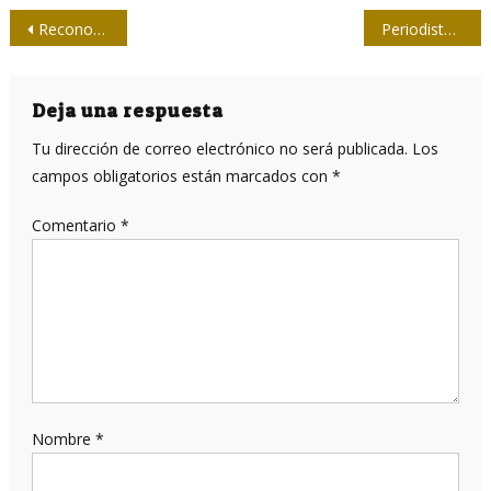
Navegación
Reconocen a campeones del Softbol de la Prensa de Medios Nacionales
Periodistas, escritores y artistas granmenses renuevan vínculos
de
entradas
Deja una respuesta
Tu dirección de correo electrónico no será publicada.
Los
campos obligatorios están marcados con
*
Comentario
*
Nombre
*