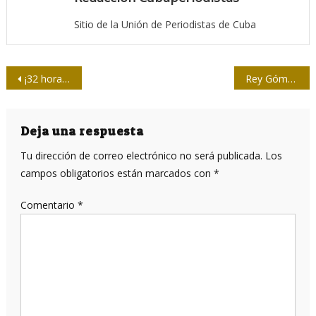
Sitio de la Unión de Periodistas de Cuba
Navegación
¡32 horas para llegar a Río!
Rey Gómez: ciudadano Telesur
de
entradas
Deja una respuesta
Tu dirección de correo electrónico no será publicada.
Los
campos obligatorios están marcados con
*
Comentario
*