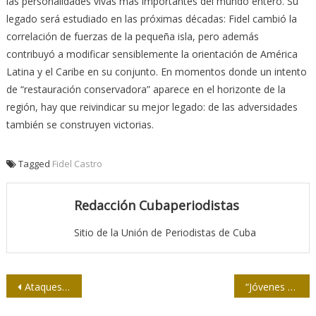
las personalidades vivas más importantes del mundo entero. Su
legado será estudiado en las próximas décadas: Fidel cambió la
correlación de fuerzas de la pequeña isla, pero además
contribuyó a modificar sensiblemente la orientación de América
Latina y el Caribe en su conjunto. En momentos donde un intento
de “restauración conservadora” aparece en el horizonte de la
región, hay que reivindicar su mejor legado: de las adversidades
también se construyen victorias.
Tagged
Fidel Castro
Redacción Cubaperiodistas
Sitio de la Unión de Periodistas de Cuba
Navegación
Ataques informáticos contra el canal de noticias RT
“Jóvenes en el lente” premia a ganadores
de