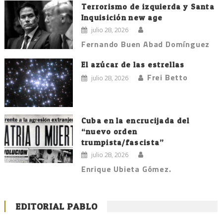
Terrorismo de izquierda y Santa
Inquisición new age
julio 28, 2026
Fernando Buen Abad Domínguez
El azúcar de las estrellas
Frei Betto
julio 28, 2026
Cuba en la encrucijada del
“nuevo orden
trumpista/fascista”
julio 28, 2026
Enrique Ubieta Gómez.
EDITORIAL PABLO