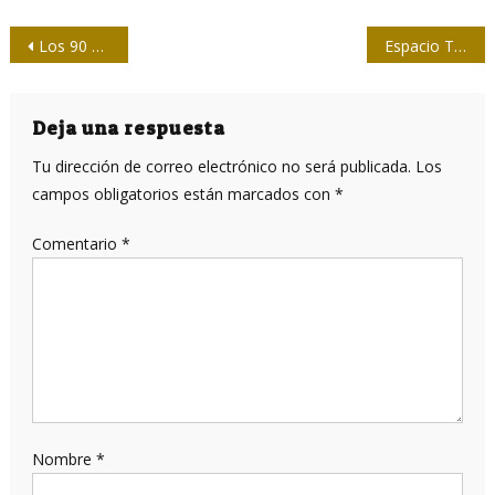
Navegación
Los 90 de Fidel
Espacio Tricontinental trajo novedades desde La Habana
de
entradas
Deja una respuesta
Tu dirección de correo electrónico no será publicada.
Los
campos obligatorios están marcados con
*
Comentario
*
Nombre
*