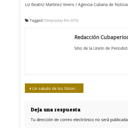
Liz Beatriz Martinez Vivero / Agencia Cubana de Noticia
Tagged
Olimpiadas Rio 2016
Redacción Cubaperiod
Sitio de la Unión de Periodis
Navegación
Un saludo de los fotorreporteros a Fidel
de
entradas
Deja una respuesta
Tu dirección de correo electrónico no será publicada