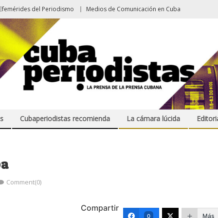
Efemérides del Periodismo
Medios de Comunicación en Cuba
s
Cubaperiodistas recomienda
La cámara lúcida
Editori
ba
Comment(0)
Compartir
Más
0