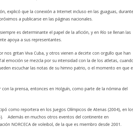
n, explicó que la conexión a Internet incluso en las guaguas, durant
 próximos a publicarse en las páginas nacionales.
empre es determinante el papel de la afición, y en Río se llenan las
ente apoya a sus representantes.
r nos gritan Viva Cuba, y otros vienen a decirte con orgullo que han
 Tal emoción se mezcla por su intensidad con la de los atletas, cuand
 pueden escuchar las notas de su himno patrio, o el momento en que 
 con la prensa, entonces en Holguín, como parte de la nómina del
icipó como reportera en los Juegos Olímpicos de Atenas (2004), en lo
15). Además en muchos otros eventos del continente en
eración NORCECA de voleibol, de la que es miembro desde 2001.