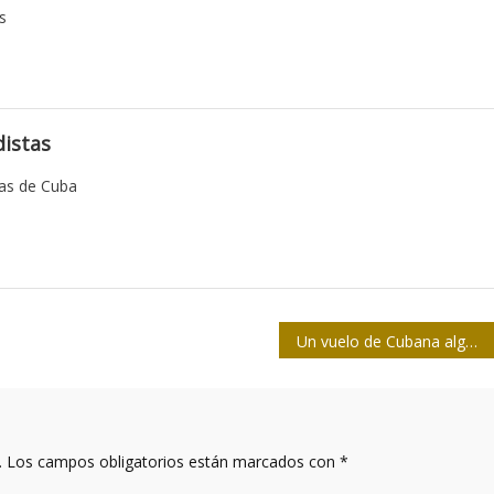
s
istas
tas de Cuba
Un vuelo de Cubana algo sui-géneris
.
Los campos obligatorios están marcados con
*