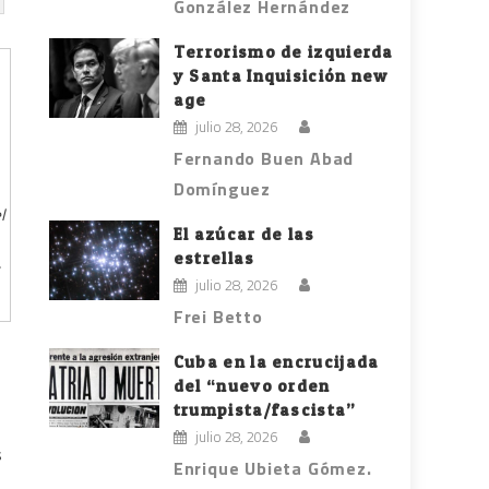
González Hernández
Terrorismo de izquierda
y Santa Inquisición new
age
julio 28, 2026
Fernando Buen Abad
Domínguez
l
El azúcar de las
estrellas
julio 28, 2026
Frei Betto
Cuba en la encrucijada
del “nuevo orden
trumpista/fascista”
julio 28, 2026
s
Enrique Ubieta Gómez.