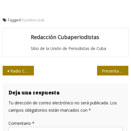
Tagged
Eusebio Leal
Redacción Cubaperiodistas
Sitio de la Unión de Periodistas de Cuba
Navegación
Radio Camoa, colectivo Distinguido Nacional
Presentan en Yaguajay audiovisual sobre Perfecto Romero, ícono de la fotografía cubana
de
entradas
Deja una respuesta
Tu dirección de correo electrónico no será publicada.
Los
campos obligatorios están marcados con
*
Comentario
*