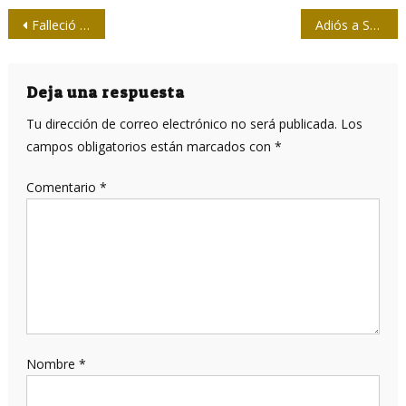
Navegación
Falleció nuestro colega Alberto Rodríguez Fernández
Adiós a Santiago Cardosa Arias, Premio Nacional de Periodismo “José Martí”
de
entradas
Deja una respuesta
Tu dirección de correo electrónico no será publicada.
Los
campos obligatorios están marcados con
*
Comentario
*
Nombre
*