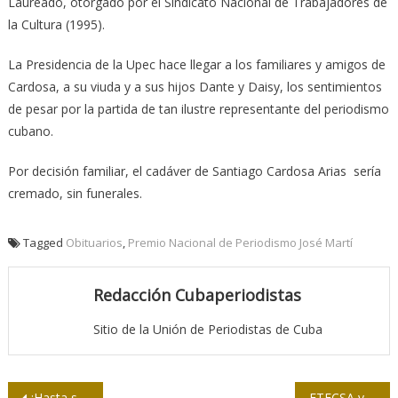
Laureado, otorgado por el Sindicato Nacional de Trabajadores de
la Cultura (1995).
La Presidencia de la Upec hace llegar a los familiares y amigos de
Cardosa, a su viuda y a sus hijos Dante y Daisy, los sentimientos
de pesar por la partida de tan ilustre representante del periodismo
cubano.
Por decisión familiar, el cadáver de Santiago Cardosa Arias sería
cremado, sin funerales.
Tagged
Obituarios
,
Premio Nacional de Periodismo José Martí
Redacción Cubaperiodistas
Sitio de la Unión de Periodistas de Cuba
Navegación
¡Hasta siempre, Alberto!
ETECSA y AT&T firman acuerdos