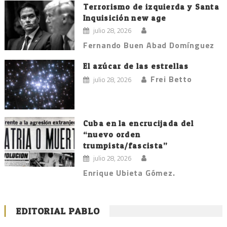
Terrorismo de izquierda y Santa
Inquisición new age
julio 28, 2026
Fernando Buen Abad Domínguez
El azúcar de las estrellas
Frei Betto
julio 28, 2026
Cuba en la encrucijada del
“nuevo orden
trumpista/fascista”
julio 28, 2026
Enrique Ubieta Gómez.
EDITORIAL PABLO