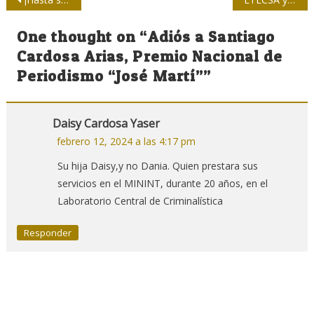
de
One thought on “
Adiós a Santiago
entradas
Cardosa Arias, Premio Nacional de
Periodismo “José Martí”
”
Daisy Cardosa Yaser
febrero 12, 2024 a las 4:17 pm
Su hija Daisy,y no Dania. Quien prestara sus
servicios en el MININT, durante 20 años, en el
Laboratorio Central de Criminalística
Responder