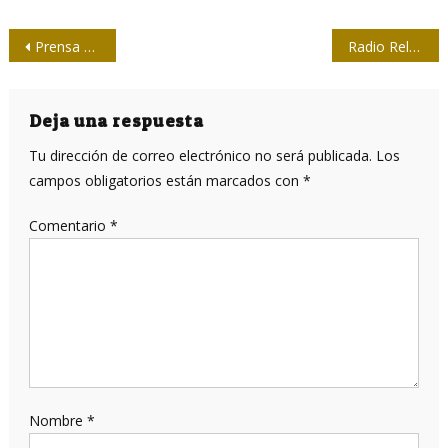
Navegación
Prensa Latina
Radio Reloj está de cumple
de
entradas
Deja una respuesta
Tu dirección de correo electrónico no será publicada.
Los
campos obligatorios están marcados con
*
Comentario
*
Nombre
*