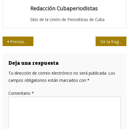
Redacción Cubaperiodistas
Sitio de la Unión de Periodistas de Cuba
Navegación
Precisan agenda del próximo Pleno Ampliado del Comité Nacional de la Upec
De la fragua, quehaceres y urgencias de nuestra prensa
de
entradas
Deja una respuesta
Tu dirección de correo electrónico no será publicada.
Los
campos obligatorios están marcados con
*
Comentario
*