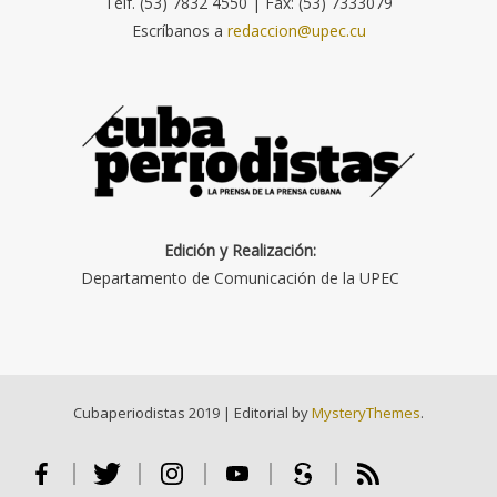
Telf. (53) 7832 4550 | Fax: (53) 7333079
Escríbanos a
redaccion@upec.cu
Edición y Realización:
Departamento de Comunicación de la UPEC
Cubaperiodistas 2019
|
Editorial by
MysteryThemes
.
Facebook
Twitter
Instagram
Youtube
Scribd
RSS