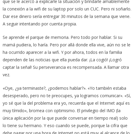
que se le acercó a explicarle la situación y brindarle amablemente
la conexión a la wifi de su laptop por solo un CUC. Pero ni soñarlo.
Dar ese dinero sería entregar 30 minutos de la semana que viene.
A seguir intentando por cuenta propia.
Se aprende el parque de memoria. Pero todo por hablar. Si su
mamá pudiera, lo haría. Pero por allá donde ella vive, aún no se le
ha ocurrido aparecer a la wifi. Y por ahora, todos en la familia
dependen de las noticias que ella pueda dar. ¡La cogió! ¡Logró
captar la señal! Su perseverancia es recompensada. A llamar otra
vez.
«Oye, ¿ya terminaste?, ¿podemos hablar?». «Yo también estaba
desesperado, pero no te preocupes, ya logramos comunicar». «Sí,
yo sé que la del problema era yo, recuerda que el Internet aquí es
muy tímido», bromea con optimismo. El privilegio del IMO (la
única aplicación por la que puede conversar en tiempo real) solo
lo tiene su hermano. Y eso cuando se puede, porque la cifra que
debe pagar por una hora de Internet no está muy al alcance de lo