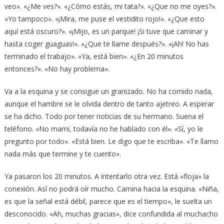
veo». «¿Me ves?». «¿Cómo estás, mi tata?». «¿Que no me oyes?».
«Yo tampoco». «¡Mira, me puse el vestidito rojo!». «¿Que esto
aquí está oscuro?». «¡Mijo, es un parque! ¡Si tuve que caminar y
hasta coger guaguas!». «¿Que te llame después?». «¡Ah! No has
terminado el trabajo». «Ya, está bien». «¿En 20 minutos
entonces?». «No hay problema».
Va a la esquina y se consigue un granizado. No ha comido nada,
aunque el hambre se le olvida dentro de tanto ajetreo. A esperar
se ha dicho. Todo por tener noticias de su hermano. Suena el
teléfono. «No mami, todavía no he hablado con él». «Sí, yo le
pregunto por todo». «Está bien. Le digo que te escriba». «Te llamo
nada más que termine y te cuento».
Ya pasaron los 20 minutos. A intentarlo otra vez. Está «floja» la
conexión. Así no podrá oír mucho. Camina hacia la esquina. «Niña,
es que la señal está débil, parece que es el tiempo», le suelta un
desconocido. «Ah, muchas gracias», dice confundida al muchacho