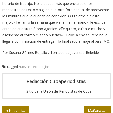
horario de trabajo. No le queda más que enviarse unos
mensajitos de texto y alguna que otra foto con tal de aprovechar
los minutos que le quedan de conexión. Quizá otro día esté
mejor. «Te llamo la semana que viene, mi hermano», le escribe
antes de que su teléfono agonice. «Te quiero, cuídate mucho y
escríbeme al correo cuando puedas», vuelve a enviar. Pero no le
llega la confirmación de entrega. Ha finalizado el viaje al país IMO.
Por Susana Gómes Bugallo / Tomado de Juventud Rebelde
Tagged
Nuevas Tecnologías
Redacción Cubaperiodistas
Sitio de la Unión de Periodistas de Cuba
Navegación
Nuevo libro de Pascual Serrano sobre los medios
Mañana hablamos de ayer con Ana María Radaelli