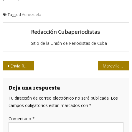
Tagged
Venezuela
Redacción Cubaperiodistas
Sitio de la Unión de Periodistas de Cuba
Navegación
Envía Raúl condolencias a EUA por la masacre de Orlando
Maravillas del mundo
de
entradas
Deja una respuesta
Tu dirección de correo electrónico no será publicada.
Los
campos obligatorios están marcados con
*
Comentario
*