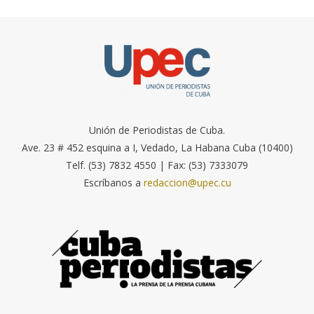
Unión de Periodistas de Cuba.
Ave. 23 # 452 esquina a I, Vedado, La Habana Cuba (10400)
Telf. (53) 7832 4550 | Fax: (53) 7333079
Escríbanos a
redaccion@upec.cu