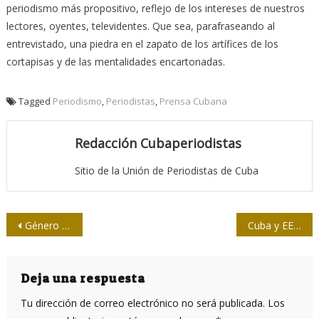
periodismo más propositivo, reflejo de los intereses de nuestros
lectores, oyentes, televidentes. Que sea, parafraseando al
entrevistado, una piedra en el zapato de los artífices de los
cortapisas y de las mentalidades encartonadas.
Tagged
Periodismo
,
Periodistas
,
Prensa Cubana
Redacción Cubaperiodistas
Sitio de la Unión de Periodistas de Cuba
Navegación
Género y medios de comunicación, ¿matrimonio feliz?
Cuba y EE.UU. colaboran en restauración de Museo Hemingway
de
entradas
Deja una respuesta
Tu dirección de correo electrónico no será publicada.
Los