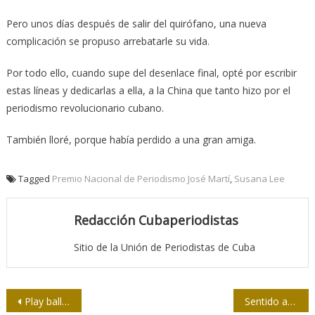
Pero unos días después de salir del quirófano, una nueva
complicación se propuso arrebatarle su vida.
Por todo ello, cuando supe del desenlace final, opté por escribir
estas líneas y dedicarlas a ella, a la China que tanto hizo por el
periodismo revolucionario cubano.
También lloré, porque había perdido a una gran amiga.
Tagged
Premio Nacional de Periodismo José Martí
,
Susana Lee
Redacción Cubaperiodistas
Sitio de la Unión de Periodistas de Cuba
Navegación
Play ball! de nuevo en la prensa de Medios Nacionales
Sentido adiós a Susana Lee