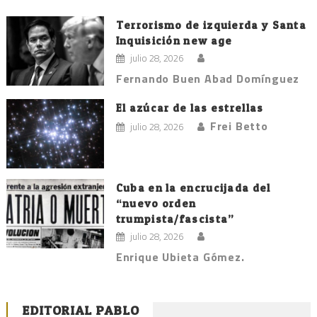
Terrorismo de izquierda y Santa
Inquisición new age
julio 28, 2026
Fernando Buen Abad Domínguez
El azúcar de las estrellas
Frei Betto
julio 28, 2026
Cuba en la encrucijada del
“nuevo orden
trumpista/fascista”
julio 28, 2026
Enrique Ubieta Gómez.
EDITORIAL PABLO