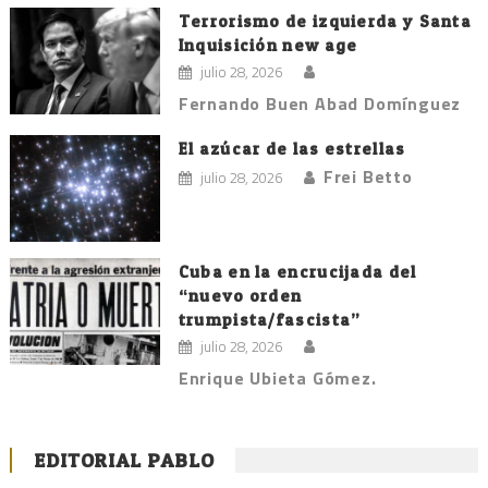
Terrorismo de izquierda y Santa
Inquisición new age
julio 28, 2026
Fernando Buen Abad Domínguez
El azúcar de las estrellas
Frei Betto
julio 28, 2026
Cuba en la encrucijada del
“nuevo orden
trumpista/fascista”
julio 28, 2026
Enrique Ubieta Gómez.
EDITORIAL PABLO