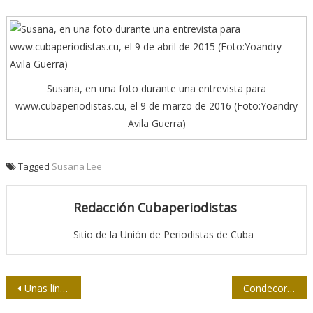
Susana, en una foto durante una entrevista para
www.cubaperiodistas.cu, el 9 de marzo de 2016 (Foto:Yoandry
Avila Guerra)
Tagged
Susana Lee
Redacción Cubaperiodistas
Sitio de la Unión de Periodistas de Cuba
Navegación
Unas líneas para Susana
Condecora Raúl a Héroes Nacionales del Trabajo