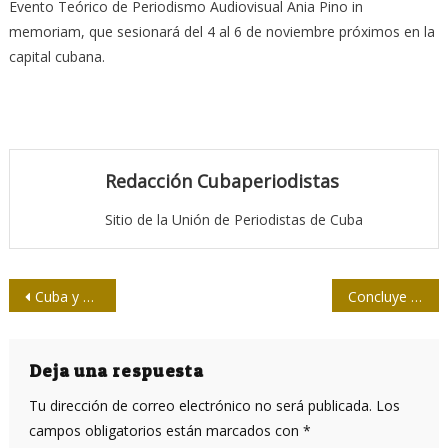
Evento Teórico de Periodismo Audiovisual Ania Pino in
memoriam, que sesionará del 4 al 6 de noviembre próximos en la
capital cubana.
Redacción Cubaperiodistas
Sitio de la Unión de Periodistas de Cuba
Navegación
Cuba y EE.UU. colaboran en restauración de Museo Hemingway
Concluye XII Encuentro Iberoamericano de Género y Comunicación
de
entradas
Deja una respuesta
Tu dirección de correo electrónico no será publicada.
Los
campos obligatorios están marcados con
*