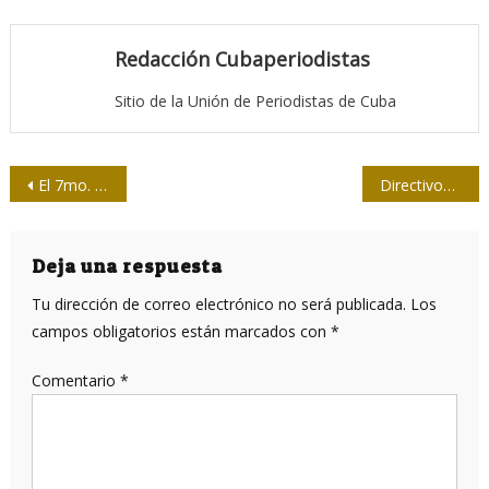
Redacción Cubaperiodistas
Sitio de la Unión de Periodistas de Cuba
Navegación
El 7mo. Congreso del Partido en aplicación para móviles
Directivos de Conferencias de Alcaldes de EUA visitarán Cuba
de
entradas
Deja una respuesta
Tu dirección de correo electrónico no será publicada.
Los
campos obligatorios están marcados con
*
Comentario
*