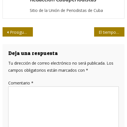
Sitio de la Unión de Periodistas de Cuba
Navegación
Prosiguen periodistas acciones de superación en Ciego de Ávila
El tiempo señala el camino de la prensa
de
entradas
Deja una respuesta
Tu dirección de correo electrónico no será publicada.
Los
campos obligatorios están marcados con
*
Comentario
*