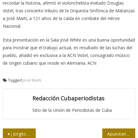
recordar la historia, afirmó el violonchelista invitado Douglas
Vistel, tras concierto tributo de la Orquesta Sinfónica de Matanzas
a José Martí, a 121 años de la caída en combate del Héroe
Nacional.
Esta presentación en la Sala José White es una buena oportunidad
para mostrar que el trabajo actual, es resultado de las luchas del
pueblo, añadió en exclusiva a la ACN Vistel, consagrado músico
de origen cubano que reside en Alemania. ACN
Tagged
José Martí
Redacción Cubaperiodistas
Sitio de la Unión de Periodistas de Cuba
Navegación
¡ Jorgito ya es periodista!
Apuestan en Santiago de Cuba por una mayor profesionalidad en la prensa