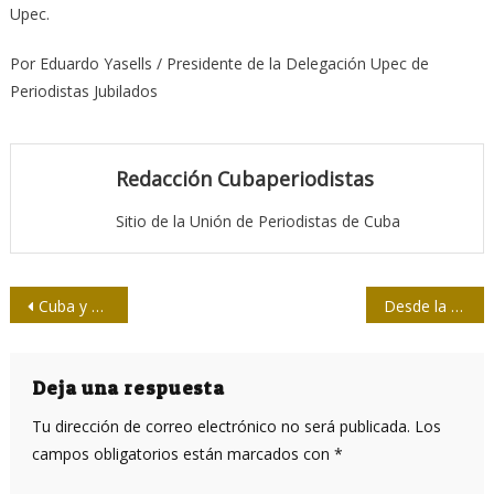
Upec.
Por Eduardo Yasells / Presidente de la Delegación Upec de
Periodistas Jubilados
Redacción Cubaperiodistas
Sitio de la Unión de Periodistas de Cuba
Navegación
Cuba y UIT conversan sobre temas de común interés
Desde la trinchera periodística, dar lo mejor
de
entradas
Deja una respuesta
Tu dirección de correo electrónico no será publicada.
Los
campos obligatorios están marcados con
*