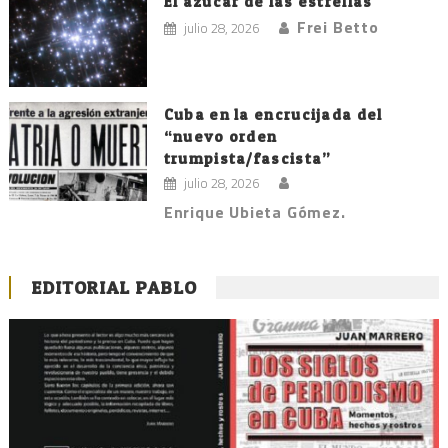
El azúcar de las estrellas
Frei Betto
julio 28, 2026
Cuba en la encrucijada del
“nuevo orden
trumpista/fascista”
julio 28, 2026
Enrique Ubieta Gómez.
EDITORIAL PABLO