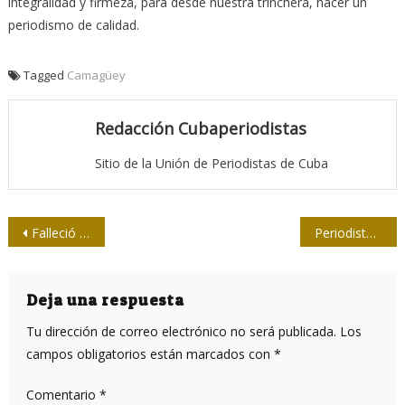
integralidad y firmeza, para desde nuestra trinchera, hacer un
periodismo de calidad.
Tagged
Camagüey
Redacción Cubaperiodistas
Sitio de la Unión de Periodistas de Cuba
Navegación
Falleció la colega Evangelina Chió
Periodista de The Guardian señalado por falsear
de
entradas
Deja una respuesta
Tu dirección de correo electrónico no será publicada.
Los
campos obligatorios están marcados con
*
Comentario
*