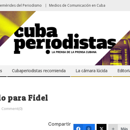
femérides del Periodismo
Medios de Comunicación en Cuba
s
Cubaperiodistas recomienda
La cámara lúcida
Editori
o para Fidel
Comment(0)
Compartir
Más
0