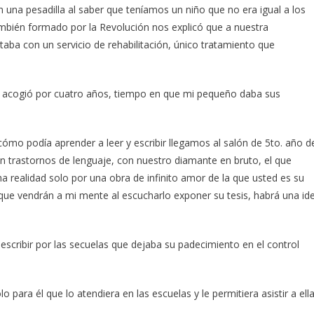
 una pesadilla al saber que teníamos un niño que no era igual a los
mbién formado por la Revolución nos explicó que a nuestra
aba con un servicio de rehabilitación, único tratamiento que
nos acogió por cuatro años, tiempo en que mi pequeño daba sus
 cómo podía aprender a leer y escribir llegamos al salón de 5to. año d
n trastornos de lenguaje, con nuestro diamante en bruto, el que
a realidad solo por una obra de infinito amor de la que usted es su
s que vendrán a mi mente al escucharlo exponer su tesis, habrá una id
cribir por las secuelas que dejaba su padecimiento en el control
ara él que lo atendiera en las escuelas y le permitiera asistir a ell