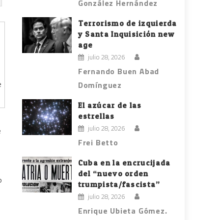
González Hernández
Terrorismo de izquierda
y Santa Inquisición new
age
julio 28, 2026
Fernando Buen Abad
Domínguez
e
El azúcar de las
estrellas
julio 28, 2026
e
Frei Betto
Cuba en la encrucijada
del “nuevo orden
o
trumpista/fascista”
julio 28, 2026
Enrique Ubieta Gómez.