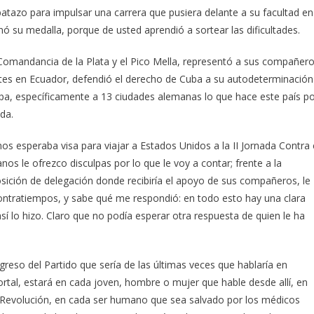
atazo para impulsar una carrera que pusiera delante a su facultad en
ó su medalla, porque de usted aprendió a sortear las dificultades.
a Comandancia de la Plata y el Pico Mella, representó a sus compañer
iantes en Ecuador, defendió el derecho de Cuba a su autodeterminación
a, específicamente a 13 ciudades alemanas lo que hace este país p
da.
esperaba visa para viajar a Estados Unidos a la II Jornada Contra 
os le ofrezco disculpas por lo que le voy a contar; frente a la
osición de delegación donde recibiría el apoyo de sus compañeros, le
contratiempos, y sabe qué me respondió: en todo esto hay una clara
sí lo hizo. Claro que no podía esperar otra respuesta de quien le ha
reso del Partido que sería de las últimas veces que hablaría en
rtal, estará en cada joven, hombre o mujer que hable desde allí, en
 Revolución, en cada ser humano que sea salvado por los médicos