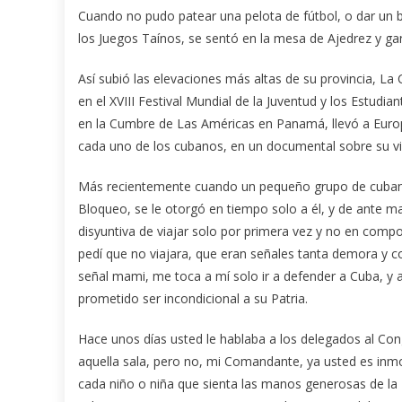
Cuando no pudo patear una pelota de fútbol, o dar un b
los Juegos Taínos, se sentó en la mesa de Ajedrez y gan
Así subió las elevaciones más altas de su provincia, L
en el XVIII Festival Mundial de la Juventud y los Estud
en la Cumbre de Las Américas en Panamá, llevó a Europ
cada uno de los cubanos, en un documental sobre su vi
Más recientemente cuando un pequeño grupo de cubanos 
Bloqueo, se le otorgó en tiempo solo a él, y de ante man
disyuntiva de viajar solo por primera vez y no en comp
pedí que no viajara, que eran señales tanta demora y 
señal mami, me toca a mí solo ir a defender a Cuba, y a
prometido ser incondicional a su Patria.
Hace unos días usted le hablaba a los delegados al Cong
aquella sala, pero no, mi Comandante, ya usted es inmo
cada niño o niña que sienta las manos generosas de la