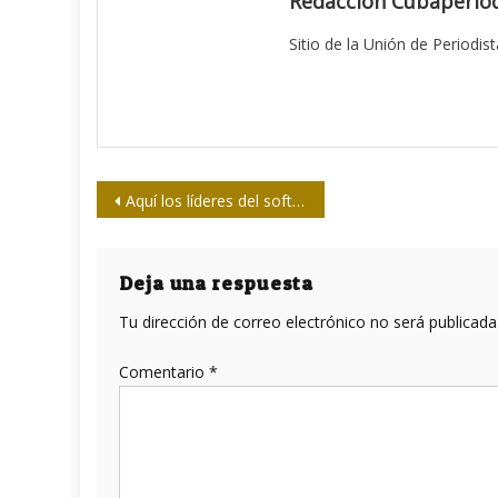
Redacción Cubaperiod
Sitio de la Unión de Periodis
Navegación
Aquí los líderes del softbol de Medios Nacionales
de
entradas
Deja una respuesta
Tu dirección de correo electrónico no será publicada
Comentario
*