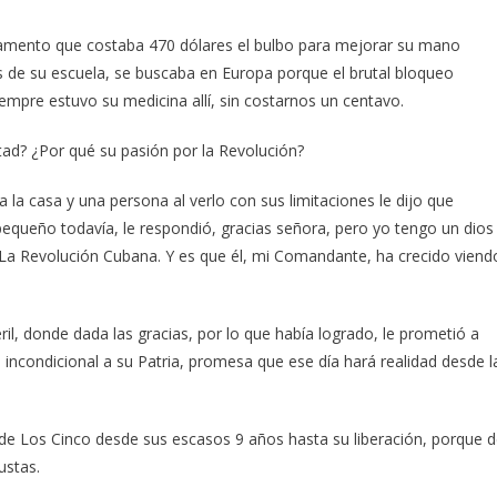
amento que costaba 470 dólares el bulbo para mejorar su mano
 de su escuela, se buscaba en Europa porque el brutal bloqueo
empre estuvo su medicina allí, sin costarnos un centavo.
ad? ¿Por qué su pasión por la Revolución?
a casa y una persona al verlo con sus limitaciones le dijo que
equeño todavía, le respondió, gracias señora, pero yo tengo un dios
s, La Revolución Cubana. Y es que él, mi Comandante, ha crecido viend
l, donde dada las gracias, por lo que había logrado, le prometió a
e incondicional a su Patria, promesa que ese día hará realidad desde l
de Los Cinco desde sus escasos 9 años hasta su liberación, porque 
ustas.