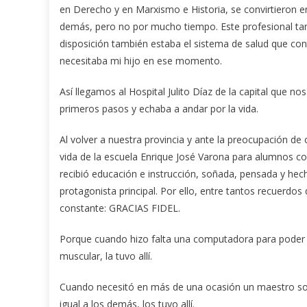
en Derecho y en Marxismo e Historia, se convirtieron en
demás, pero no por mucho tiempo. Este profesional ta
disposición también estaba el sistema de salud que cont
necesitaba mi hijo en ese momento.
Así llegamos al Hospital Julito Díaz de la capital que 
primeros pasos y echaba a andar por la vida.
Al volver a nuestra provincia y ante la preocupación de
vida de la escuela Enrique José Varona para alumnos co
recibió educación e instrucción, soñada, pensada y hech
protagonista principal. Por ello, entre tantos recuerdo
constante: GRACIAS FIDEL.
Porque cuando hizo falta una computadora para poder es
muscular, la tuvo allí.
Cuando necesitó en más de una ocasión un maestro solo p
igual a los demás, los tuvo allí.