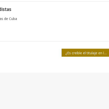
istas
tas de Cuba
¿Es creíble el titulaje en la prensa cubana?