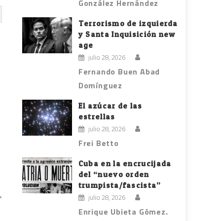
González Hernández
Terrorismo de izquierda
y Santa Inquisición new
age
julio 28, 2026
Fernando Buen Abad
Domínguez
El azúcar de las
estrellas
julio 28, 2026
Frei Betto
Cuba en la encrucijada
del “nuevo orden
trumpista/fascista”
,
julio 28, 2026
Enrique Ubieta Gómez.