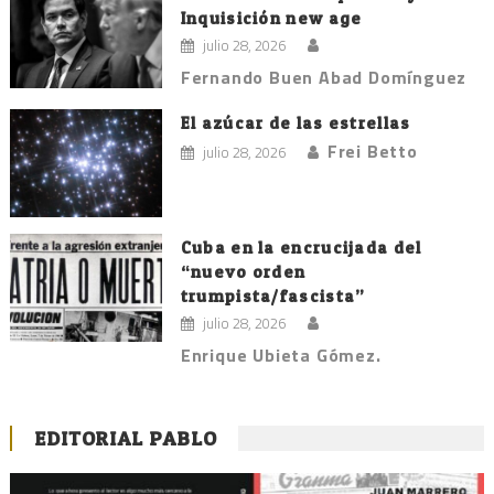
Inquisición new age
julio 28, 2026
Fernando Buen Abad Domínguez
El azúcar de las estrellas
Frei Betto
julio 28, 2026
Cuba en la encrucijada del
“nuevo orden
trumpista/fascista”
julio 28, 2026
Enrique Ubieta Gómez.
EDITORIAL PABLO