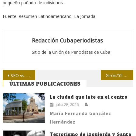
pequeño puñado de individuos.
Fuente: Resumen Latinoamericano La Jornada
Redacción Cubaperiodistas
Sitio de la Unión de Periodistas de Cuba
Navegación
SEO vs. neuronas: dilema del periodismo
Girón/55 Dora Alonso, la única corresponsal de guerra
ÚLTIMAS PUBLICACIONES
de
entradas
La ciudad que late en el centro
julio 28, 2026
María Fernanda González
Hernández
Terrorismo de izquierda y Santa