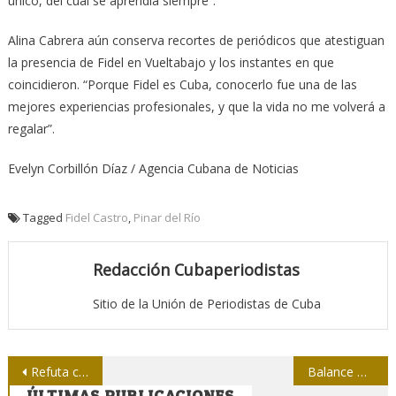
único, del cual se aprendía siempre”.
Alina Cabrera aún conserva recortes de periódicos que atestiguan
la presencia de Fidel en Vueltabajo y los instantes en que
coincidieron. “Porque Fidel es Cuba, conocerlo fue una de las
mejores experiencias profesionales, y que la vida no me volverá a
regalar”.
Evelyn Corbillón Díaz / Agencia Cubana de Noticias
Tagged
Fidel Castro
,
Pinar del Río
Redacción Cubaperiodistas
Sitio de la Unión de Periodistas de Cuba
Navegación
Refuta canal libanés Al-Manar TV pretexto para bloquearlo
Balance Upec en La Voz del Níquel
ÚLTIMAS PUBLICACIONES