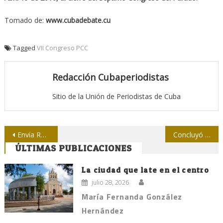
Tomado de:
www.cubadebate.cu
Tagged
VII Congreso PCC
Redacción Cubaperiodistas
Sitio de la Unión de Periodistas de Cuba
Navegación
Envía Raúl Castro Ruz mensaje de condolencias y solidaridad a Ecuador
Concluyó el Congreso del Partido de los comunistas cubanos
ÚLTIMAS PUBLICACIONES
de
entradas
La ciudad que late en el centro
julio 28, 2026
María Fernanda González
Hernández