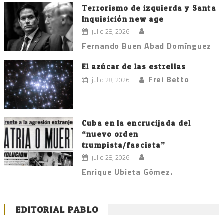
Terrorismo de izquierda y Santa
Inquisición new age
julio 28, 2026
Fernando Buen Abad Domínguez
El azúcar de las estrellas
Frei Betto
julio 28, 2026
Cuba en la encrucijada del
“nuevo orden
trumpista/fascista”
julio 28, 2026
Enrique Ubieta Gómez.
EDITORIAL PABLO