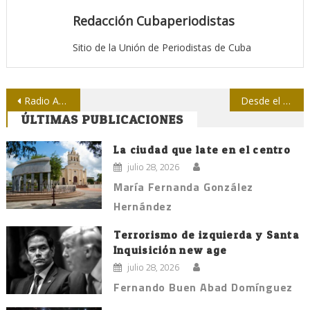
Redacción Cubaperiodistas
Sitio de la Unión de Periodistas de Cuba
Navegación
Radio Avileña a tono con acuerdos del Congreso del Partido
Desde el norte… por Cuba y para Cuba
ÚLTIMAS PUBLICACIONES
de
entradas
La ciudad que late en el centro
julio 28, 2026
María Fernanda González
Hernández
Terrorismo de izquierda y Santa
Inquisición new age
julio 28, 2026
Fernando Buen Abad Domínguez