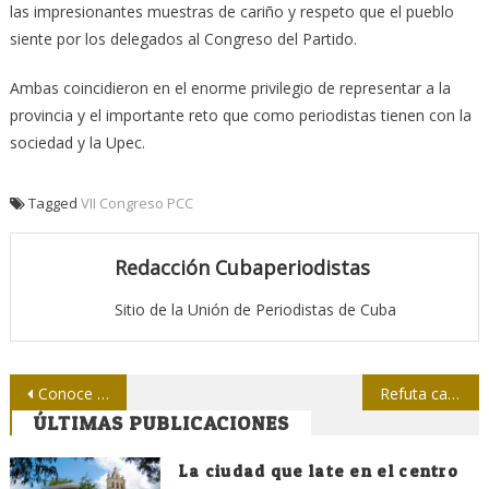
las impresionantes muestras de cariño y respeto que el pueblo
siente por los delegados al Congreso del Partido.
Ambas coincidieron en el enorme privilegio de representar a la
provincia y el importante reto que como periodistas tienen con la
sociedad y la Upec.
Tagged
VII Congreso PCC
Redacción Cubaperiodistas
Sitio de la Unión de Periodistas de Cuba
Navegación
Conoce Díaz-Canel del proceso A mitad de congreso de la Upec
Refuta canal libanés Al-Manar TV pretexto para bloquearlo
ÚLTIMAS PUBLICACIONES
de
entradas
La ciudad que late en el centro