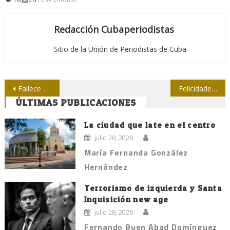
Redacción Cubaperiodistas
Sitio de la Unión de Periodistas de Cuba
Navegación
Fallece Angel Ferrer, destacado periodista cubano
Felicidades a los Pinos Nuevos
ÚLTIMAS PUBLICACIONES
de
entradas
La ciudad que late en el centro
julio 28, 2026
María Fernanda González
Hernández
Terrorismo de izquierda y Santa
Inquisición new age
julio 28, 2026
Fernando Buen Abad Domínguez