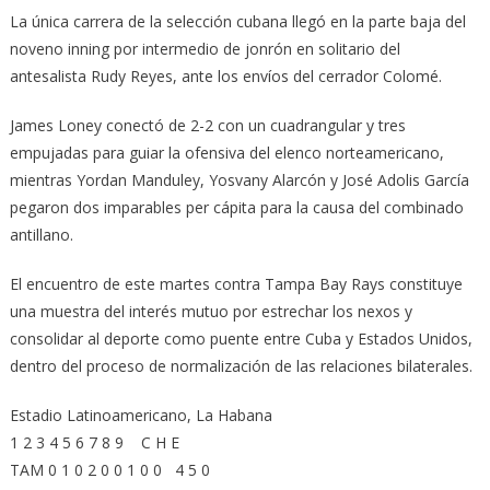
La única carrera de la selección cubana llegó en la parte baja del
noveno inning por intermedio de jonrón en solitario del
antesalista Rudy Reyes, ante los envíos del cerrador Colomé.
James Loney conectó de 2-2 con un cuadrangular y tres
empujadas para guiar la ofensiva del elenco norteamericano,
mientras Yordan Manduley, Yosvany Alarcón y José Adolis García
pegaron dos imparables per cápita para la causa del combinado
antillano.
El encuentro de este martes contra Tampa Bay Rays constituye
una muestra del interés mutuo por estrechar los nexos y
consolidar al deporte como puente entre Cuba y Estados Unidos,
dentro del proceso de normalización de las relaciones bilaterales.
Estadio Latinoamericano, La Habana
1 2 3 4 5 6 7 8 9 C H E
TAM 0 1 0 2 0 0 1 0 0 4 5 0