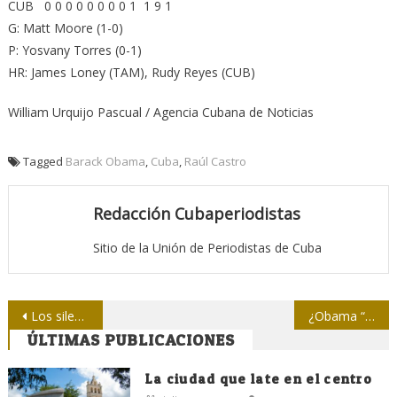
CUB 0 0 0 0 0 0 0 0 1 1 9 1
G: Matt Moore (1-0)
P: Yosvany Torres (0-1)
HR: James Loney (TAM), Rudy Reyes (CUB)
William Urquijo Pascual / Agencia Cubana de Noticias
Tagged
Barack Obama
,
Cuba
,
Raúl Castro
Redacción Cubaperiodistas
Sitio de la Unión de Periodistas de Cuba
Navegación
Los silencios de Obama
¿Obama “el bueno”?
ÚLTIMAS PUBLICACIONES
de
entradas
La ciudad que late en el centro