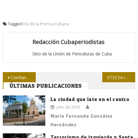
Tagged
Día de la Prensa Cubana
Redacción Cubaperiodistas
Sitio de la Unión de Periodistas de Cuba
Navegación
Confianza en la Revolución
ETECSA instalará nuevas áreas wifi
ÚLTIMAS PUBLICACIONES
de
entradas
La ciudad que late en el centro
julio 28, 2026
María Fernanda González
Hernández
Terrorismo de izquierda y Santa