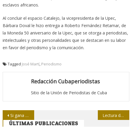
esclavos africanos.
Al concluir el espacio Catalejo, la vicepresidenta de la Upec,
Bárbara Doval le hizo entrega a Roberto Fernández Retamar, de
la Moneda 50 aniversario de la Upec, que se otorga a periodistas,
intelectuales y otras personalidades que se destacan en su labor
en favor del periodismo y la comunicación.
Tagged
José Martí
,
Periodismo
Redacción Cubaperiodistas
Sitio de la Unión de Periodistas de Cuba
Navegación
Si gana Trump, me mudo a Cuba
Lectura de fin de semana: El Templete y su nueva ceiba
ÚLTIMAS PUBLICACIONES
de