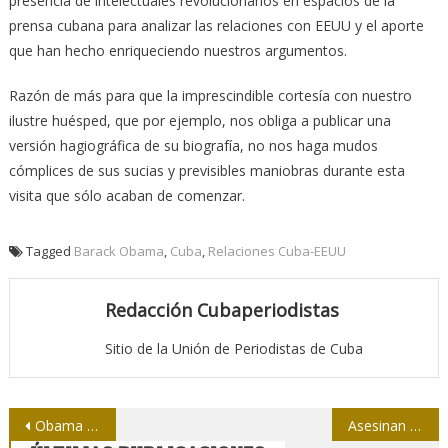
presencia de intelectuales revolucionarios en espacios de la
prensa cubana para analizar las relaciones con EEUU y el aporte
que han hecho enriqueciendo nuestros argumentos.
Razón de más para que la imprescindible cortesía con nuestro
ilustre huésped, que por ejemplo, nos obliga a publicar una
versión hagiográfica de su biografía, no nos haga mudos
cómplices de sus sucias y previsibles maniobras durante esta
visita que sólo acaban de comenzar.
Tagged
Barack Obama
,
Cuba
,
Relaciones Cuba-EEUU
Redacción Cubaperiodistas
Sitio de la Unión de Periodistas de Cuba
Navegación
Obama está en tierra cubana
Asesinan a otro periodista en Guatemala