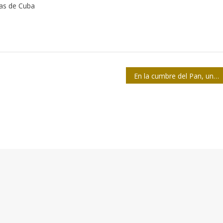
tas de Cuba
En la cumbre del Pan, una madrugada para hablar sobre la prensa