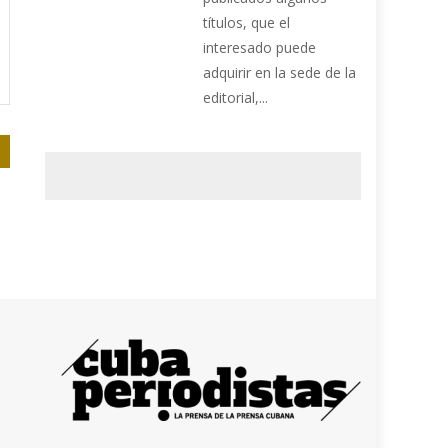
títulos, que el
interesado puede
adquirir en la sede de la
editorial,...