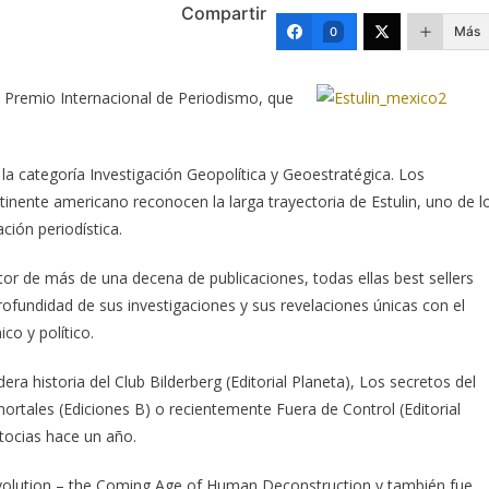
Compartir
Más
0
 el Premio Internacional de Periodismo, que
 la categoría Investigación Geopolítica y Geoestratégica.
Los
inente americano reconocen la larga trayectoria de Estulin, uno de l
ión periodística.
utor de más de una decena de publicaciones, todas ellas best sellers
ofundidad de sus investigaciones y sus revelaciones únicas con el
o y político.
a historia del Club Bilderberg (Editorial Planeta), Los secretos del
nmortales (Ediciones B) o recientemente Fuera de Control (Editorial
otocias hace un año.
sEvolution – the Coming Age of Human Deconstruction y también fue