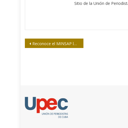
Sitio de la Unión de Periodis
Navegación
Reconoce el MINSAP labor de periodistas
de
entradas