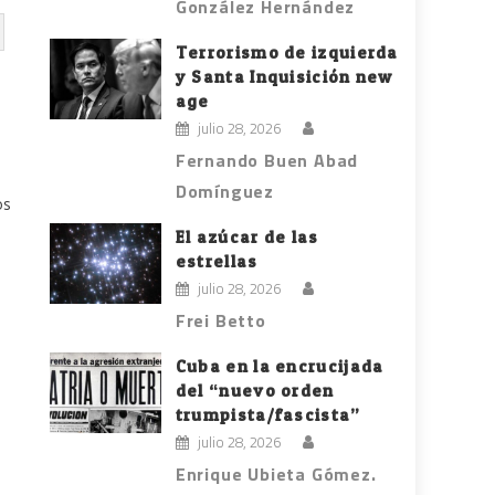
González Hernández
Terrorismo de izquierda
y Santa Inquisición new
age
julio 28, 2026
Fernando Buen Abad
Domínguez
os
El azúcar de las
estrellas
julio 28, 2026
Frei Betto
Cuba en la encrucijada
del “nuevo orden
trumpista/fascista”
julio 28, 2026
Enrique Ubieta Gómez.