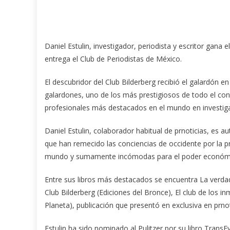
Daniel Estulin, investigador, periodista y escritor gana
entrega el Club de Periodistas de México.
El descubridor del Club Bilderberg recibió el galardón en
galardones, uno de los más prestigiosos de todo el cont
profesionales más destacados en el mundo en investigac
Daniel Estulin, colaborador habitual de prnoticias, es a
que han remecido las conciencias de occidente por la pr
mundo y sumamente incómodas para el poder económic
Entre sus libros más destacados se encuentra La verdader
Club Bilderberg (Ediciones del Bronce), El club de los i
Planeta), publicación que presentó en exclusiva en prn
Estulin ha sido nominado al Pulitzer por su libro Tran