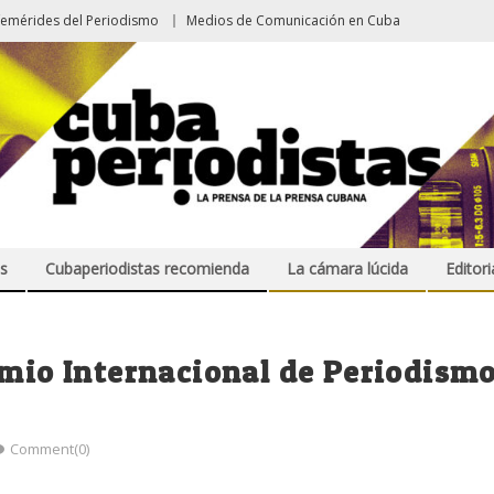
femérides del Periodismo
Medios de Comunicación en Cuba
s
Cubaperiodistas recomienda
La cámara lúcida
Editori
emio Internacional de Periodism
Comment(0)