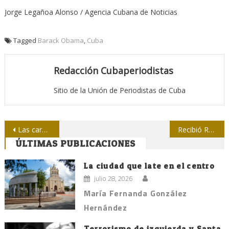
Jorge Legañoa Alonso / Agencia Cubana de Noticias
Tagged
Barack Obama
,
Cuba
Redacción Cubaperiodistas
Sitio de la Unión de Periodistas de Cuba
Navegación
Las caras de La Noticia
Recibió Raúl a Barack Obama y sostienen conversaciones oficiales
ÚLTIMAS PUBLICACIONES
de
entradas
La ciudad que late en el centro
julio 28, 2026
María Fernanda González
Hernández
Terrorismo de izquierda y Santa