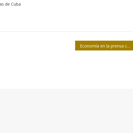
tas de Cuba
Economía en la prensa camagüeyana