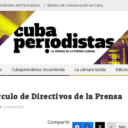
emérides del Periodismo
Medios de Comunicación en Cuba
s
Cubaperiodistas recomienda
La cámara lúcida
Editori
rculo de Directivos de la Prensa
Comment(0)
Compartir
Más
0