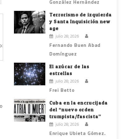
González Hernández
Terrorismo de izquierda
y Santa Inquisición new
age
julio 28, 2026
Fernando Buen Abad
o:
Domínguez
El azúcar de las
estrellas
julio 28, 2026
Frei Betto
Cuba en la encrucijada
vo
del “nuevo orden
trumpista/fascista”
julio 28, 2026
Enrique Ubieta Gómez.