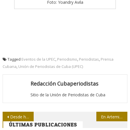
Foto: Yoandry Avila
Tagged
Eventos de la UPEC
,
Periodismo
,
Periodistas
,
Prensa
Cubana
,
Unión de Periodistas de Cuba (UPEC)
Redacción Cubaperiodistas
Sitio de la Unión de Periodistas de Cuba
Navegación
Desde hoy, Informática 2016
En Artemisa premian a Terry Valdespino
ÚLTIMAS PUBLICACIONES
de