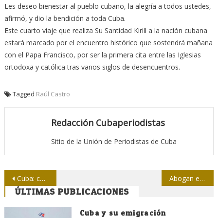
Les deseo bienestar al pueblo cubano, la alegría a todos ustedes,
afirmó, y dio la bendición a toda Cuba.
Este cuarto viaje que realiza Su Santidad Kirill a la nación cubana
estará marcado por el encuentro histórico que sostendrá mañana
con el Papa Francisco, por ser la primera cita entre las Iglesias
ortodoxa y católica tras varios siglos de desencuentros.
Tagged
Raúl Castro
Redacción Cubaperiodistas
Sitio de la Unión de Periodistas de Cuba
Navegación
Cuba: centro de encuentro eclesiástico
Abogan en Costa Rica por oficina de Prensa Latina
ÚLTIMAS PUBLICACIONES
de
entradas
Cuba y su emigración